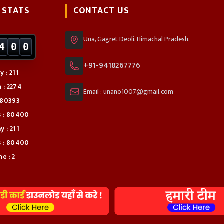
 STATS
CONTACT US
Una, Gagret Deoli, Himachal Pradesh.
4
0
0
+91-9418267776
 : 211
 : 2274
Email : unano1007@gmail.com
: 80393
s : 80400
 : 211
s : 80400
e : 2