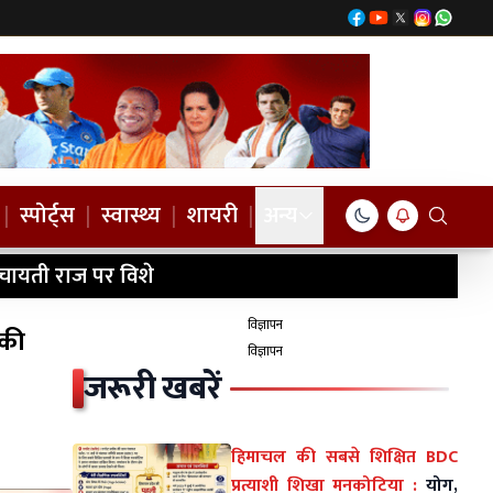
|
स्पोर्ट्स
|
स्वास्थ्य
|
शायरी
|
अन्य
ंचायती राज पर विशे
विज्ञापन
 की
विज्ञापन
जरूरी खबरें
हिमाचल की सबसे शिक्षित BDC
प्रत्याशी शिखा मनकोटिया :
योग,