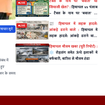
टैक्स के नाम पर 'बवाल' या
LIVE
सियासी खेल? :
हिमाचल vs पंजाब
– टैक्स के नाम पर 'बवाल' या
सियासी खेल?
📰 हिमाचल में सड़क हादसे:
LIVE
माचार सुनें
आंकड़े डराने वाले :
हिमाचल में
सड़क हादसे: आंकड़े डराने वाले,
लापरवाही सबसे बड़ा कारण
हिमाचल मौसम खबर (पूरी रिपोर्ट) :
❄️ रोहतांग समेत ऊंचे इलाकों में
बर्फबारी, बारिश से मौसम ठंडा
ंध में
 हुए
भोजन के समय