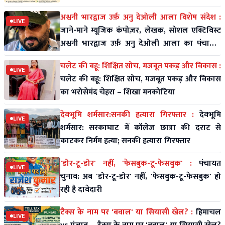
तेज
अश्वनी भारद्वाज उर्फ़ अनु देओली आला विशेष संदेश :
LIVE
जाने-माने म्यूजिक कंपोज़र, लेखक, सोशल एक्टिविस्ट
अश्वनी भारद्वाज उर्फ़ अनु देओली आला का पंचायती
राज पर विशे
चलेट की बहू: शिक्षित सोच, मजबूत पकड़ और विकास :
LIVE
चलेट की बहू: शिक्षित सोच, मजबूत पकड़ और विकास
का भरोसेमंद चेहरा – शिखा मनकोटिया
देवभूमि शर्मसार:सनकी हत्यारा गिरफ्तार :
देवभूमि
LIVE
शर्मसार: सरकाघाट में कॉलेज छात्रा की दराट से
काटकर निर्मम हत्या; सनकी हत्यारा गिरफ्तार
'डोर-टू-डोर' नहीं, 'फेसबुक-टू-फेसबुक' :
पंचायत
LIVE
चुनाव: अब 'डोर-टू-डोर' नहीं, 'फेसबुक-टू-फेसबुक' हो
रही है दावेदारी
टैक्स के नाम पर 'बवाल' या सियासी खेल? :
हिमाचल
LIVE