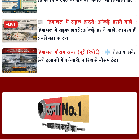
vs पंजाब – टैक्स के नाम पर 'बवाल' या सियासी खेल?
📰 हिमाचल में सड़क हादसे: आंकड़े डराने वाले :
LIVE
हिमाचल में सड़क हादसे: आंकड़े डराने वाले, लापरवाही
सबसे बड़ा कारण
हिमाचल मौसम खबर (पूरी रिपोर्ट) :
❄️ रोहतांग समेत
ऊंचे इलाकों में बर्फबारी, बारिश से मौसम ठंडा