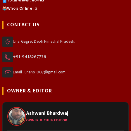
Total views : 80483
Who's Online : 5
CONTACT US
Una, Gagret Deoli, Himachal Pradesh.
+91-9418267776
Email : unano1007@gmail.com
OWNER & EDITOR
Ashwani Bhardwaj
OWNER & CHIEF EDITOR