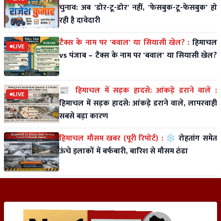
चुनाव: अब 'डोर-टू-डोर' नहीं, 'फेसबुक-टू-फेसबुक' हो
रही है दावेदारी
टैक्स के नाम पर 'बवाल' या सियासी खेल? :
हिमाचल
LIVE
vs पंजाब – टैक्स के नाम पर 'बवाल' या सियासी खेल?
📰 हिमाचल में सड़क हादसे: आंकड़े डराने वाले :
LIVE
हिमाचल में सड़क हादसे: आंकड़े डराने वाले, लापरवाही
सबसे बड़ा कारण
हिमाचल मौसम खबर (पूरी रिपोर्ट) :
❄️ रोहतांग समेत
ऊंचे इलाकों में बर्फबारी, बारिश से मौसम ठंडा