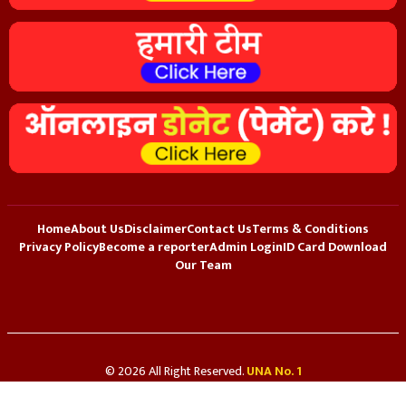
Home
About Us
Disclaimer
Contact Us
Terms & Conditions
Privacy Policy
Become a reporter
Admin Login
ID Card Download
Our Team
© 2026 All Right Reserved.
UNA No. 1
Hosted By
Webmitr Digital Services Pvt. Ltd.