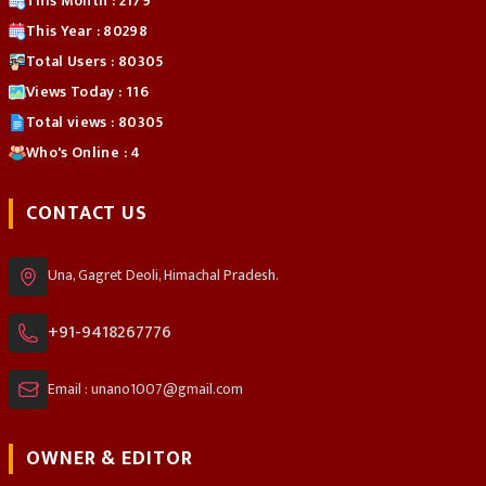
This Month : 2179
This Year : 80298
Total Users : 80305
Views Today : 116
Total views : 80305
Who's Online : 4
CONTACT US
Una, Gagret Deoli, Himachal Pradesh.
+91-9418267776
Email : unano1007@gmail.com
OWNER & EDITOR