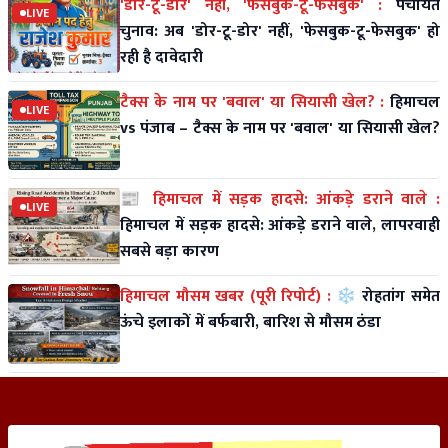
'डोर-टू-डोर' नहीं, 'फेसबुक-टू-फेसबुक' :
पंचायत
LIVE
चुनाव: अब 'डोर-टू-डोर' नहीं, 'फेसबुक-टू-फेसबुक' हो
रही है दावेदारी
टैक्स के नाम पर 'बवाल' या सियासी खेल? :
हिमाचल
LIVE
vs पंजाब – टैक्स के नाम पर 'बवाल' या सियासी खेल?
📰 हिमाचल में सड़क हादसे: आंकड़े डराने वाले :
LIVE
हिमाचल में सड़क हादसे: आंकड़े डराने वाले, लापरवाही
सबसे बड़ा कारण
हिमाचल मौसम खबर (पूरी रिपोर्ट) :
❄️ रोहतांग समेत
ऊंचे इलाकों में बर्फबारी, बारिश से मौसम ठंडा