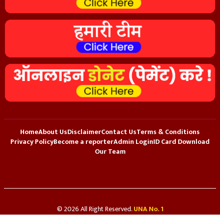
Home
About Us
Disclaimer
Contact Us
Terms & Conditions
Privacy Policy
Become a reporter
Admin Login
ID Card Download
Our Team
© 2026 All Right Reserved.
UNA No. 1
Hosted By
Webmitr Digital Services Pvt. Ltd.