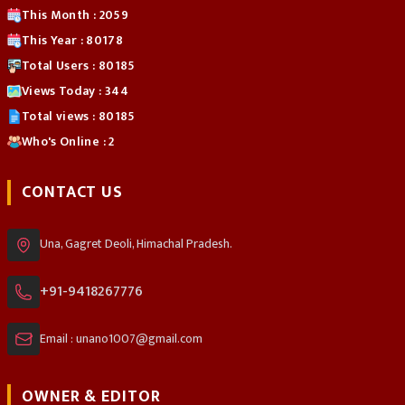
This Month : 2059
This Year : 80178
Total Users : 80185
Views Today : 344
Total views : 80185
Who's Online : 2
CONTACT US
Una, Gagret Deoli, Himachal Pradesh.
+91-9418267776
Email : unano1007@gmail.com
OWNER & EDITOR