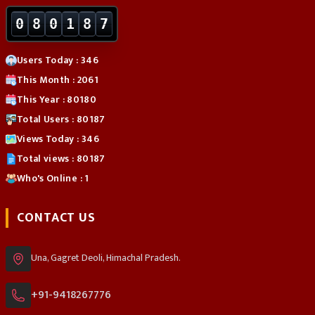
0
8
0
1
8
7
Users Today : 346
This Month : 2061
This Year : 80180
Total Users : 80187
Views Today : 346
Total views : 80187
Who's Online : 1
CONTACT US
Una, Gagret Deoli, Himachal Pradesh.
+91-9418267776