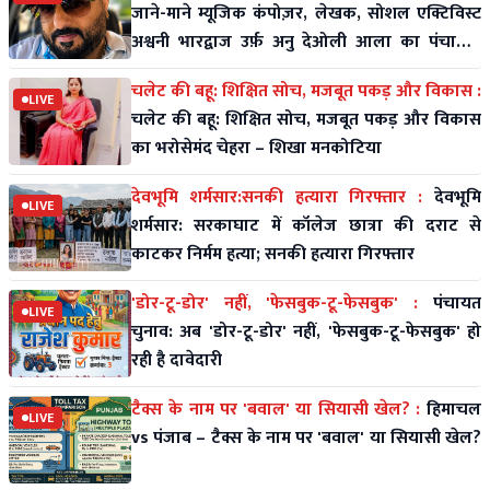
जाने-माने म्यूजिक कंपोज़र, लेखक, सोशल एक्टिविस्ट
अश्वनी भारद्वाज उर्फ़ अनु देओली आला का पंचायती
राज पर विशे
चलेट की बहू: शिक्षित सोच, मजबूत पकड़ और विकास :
LIVE
चलेट की बहू: शिक्षित सोच, मजबूत पकड़ और विकास
का भरोसेमंद चेहरा – शिखा मनकोटिया
देवभूमि शर्मसार:सनकी हत्यारा गिरफ्तार :
देवभूमि
LIVE
शर्मसार: सरकाघाट में कॉलेज छात्रा की दराट से
काटकर निर्मम हत्या; सनकी हत्यारा गिरफ्तार
'डोर-टू-डोर' नहीं, 'फेसबुक-टू-फेसबुक' :
पंचायत
LIVE
चुनाव: अब 'डोर-टू-डोर' नहीं, 'फेसबुक-टू-फेसबुक' हो
रही है दावेदारी
टैक्स के नाम पर 'बवाल' या सियासी खेल? :
हिमाचल
LIVE
vs पंजाब – टैक्स के नाम पर 'बवाल' या सियासी खेल?