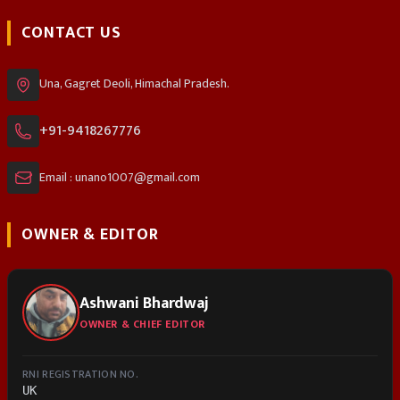
CONTACT US
Una, Gagret Deoli, Himachal Pradesh.
+91-9418267776
Email : unano1007@gmail.com
OWNER & EDITOR
Ashwani Bhardwaj
OWNER & CHIEF EDITOR
RNI REGISTRATION NO.
UK