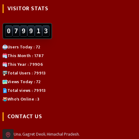
VISITOR STATS
0
7
9
9
1
3
Users Today : 72
This Month : 1787
This Year : 79906
Total Users : 79913
Views Today : 72
Total views : 79913
Who's Online : 3
CONTACT US
Una, Gagret Deoli, Himachal Pradesh.