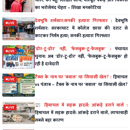
चलेट की बहू: शिक्षित सोच, मजबूत पकड़ और विकास
का भरोसेमंद चेहरा – शिखा मनकोटिया
देवभूमि शर्मसार:सनकी हत्यारा गिरफ्तार :
देवभूमि
LIVE
शर्मसार: सरकाघाट में कॉलेज छात्रा की दराट से
काटकर निर्मम हत्या; सनकी हत्यारा गिरफ्तार
'डोर-टू-डोर' नहीं, 'फेसबुक-टू-फेसबुक' :
पंचायत
LIVE
चुनाव: अब 'डोर-टू-डोर' नहीं, 'फेसबुक-टू-फेसबुक' हो
रही है दावेदारी
टैक्स के नाम पर 'बवाल' या सियासी खेल? :
हिमाचल
LIVE
vs पंजाब – टैक्स के नाम पर 'बवाल' या सियासी खेल?
📰 हिमाचल में सड़क हादसे: आंकड़े डराने वाले :
LIVE
हिमाचल में सड़क हादसे: आंकड़े डराने वाले, लापरवाही
सबसे बड़ा कारण