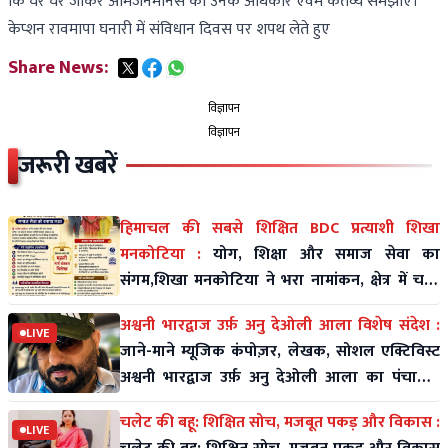
कि घर घर जाकर आमजनमानस को उनके अधिकार एवम कर्तव्य समझाएं।
केप्शन रावमापा घनारी में संविधान दिवस पर शपथ लेते हुए
Share News:
विज्ञापन
विज्ञापन
जरूरी खबरें
हिमाचल की सबसे शिक्षित BDC प्रत्याशी शिखा
मनकोटिया :
योग, शिक्षा और समाज सेवा का
संगम,शिखा मनकोटिया ने भरा नामांकन, क्षेत्र में चर्चा
तेज
अश्वनी भारद्वाज उर्फ़ अनु देओली आला विशेष संदेश :
LIVE
जाने-माने म्यूजिक कंपोज़र, लेखक, सोशल एक्टिविस्ट
अश्वनी भारद्वाज उर्फ़ अनु देओली आला का पंचायती
राज पर विशे
चलेट की बहू: शिक्षित सोच, मजबूत पकड़ और विकास :
LIVE