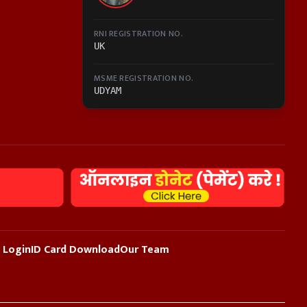
RNI REGISTRATION NO.
UK
MSME REGISTRATION NO.
UDYAM
 Login
ID Card Download
Our Team