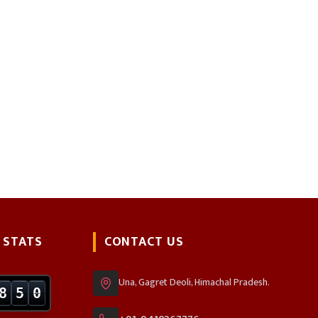
 STATS
CONTACT US
Una, Gagret Deoli, Himachal Pradesh.
8
5
0