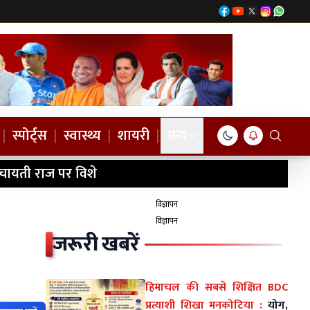
|
स्पोर्ट्स
|
स्वास्थ्य
|
शायरी
|
अन्य
ंचायती राज पर विशे
विज्ञापन
विज्ञापन
जरूरी खबरें
हिमाचल की सबसे शिक्षित BDC
प्रत्याशी शिखा मनकोटिया :
योग,