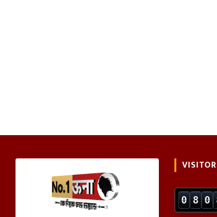
VISITOR
0
8
0