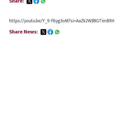
Share:
https://youtu.be/Y_9-f6yg3oM?si=AaZk2WJl8GTimB9H
Share News: