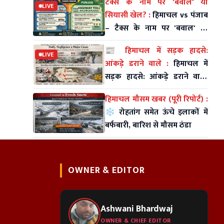
टैक्स के नाम पर 'बवाल' या
LIVE
सियासी खेल? :
हिमाचल vs पंजाब
– टैक्स के नाम पर 'बवाल' या
सियासी खेल?
📰 हिमाचल में सड़क हादसे:
LIVE
आंकड़े डराने वाले :
हिमाचल में
सड़क हादसे: आंकड़े डराने वाले,
लापरवाही सबसे बड़ा कारण
हिमाचल मौसम खबर (पूरी रिपोर्ट) :
❄️ रोहतांग समेत ऊंचे इलाकों में
बर्फबारी, बारिश से मौसम ठंडा
OWNER & EDITOR
Ashwani Bhardwaj
OWNER & CHIEF EDITOR