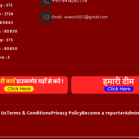
+91-9418267776
y : 315
 : 2724
Email : unano1007@gmail.com
: 80843
s : 80850
y : 315
s : 80850
e : 3
 Us
Terms & Conditions
Privacy Policy
Become a reporter
Admin