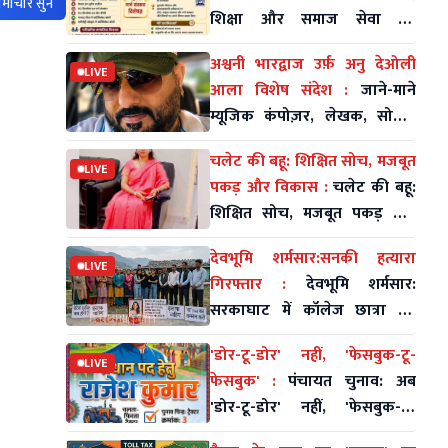
माचार सुनें
शिक्षा और समाज सेवा का
संगम,शिखा मनकोटिया ने भरा
अश्वनी भारद्वाज उर्फ़ अनु देओली
नामांकन, क्षेत्र में चर्चा तेज
LIVE
आला विशेष संदेश :
जाने-माने
म्यूजिक कंपोज़र, लेखक, सोशल
एक्टिविस्ट अश्वनी भारद्वाज उर्फ़ अनु
चलेट की बहू: शिक्षित सोच, मजबूत
देओली आला का पंचायती राज पर
LIVE
पकड़ और विकास :
चलेट की बहू:
विशे
शिक्षित सोच, मजबूत पकड़ और
विकास का भरोसेमंद चेहरा –
देवभूमि शर्मसार:सनकी हत्यारा
शिखा मनकोटिया
LIVE
गिरफ्तार :
देवभूमि शर्मसार:
सरकाघाट में कॉलेज छात्रा की
दराट से काटकर निर्मम हत्या;
'डोर-टू-डोर' नहीं, 'फेसबुक-टू-
सनकी हत्यारा गिरफ्तार
LIVE
फेसबुक' :
पंचायत चुनाव: अब
'डोर-टू-डोर' नहीं, 'फेसबुक-टू-
फेसबुक' हो रही है दावेदारी