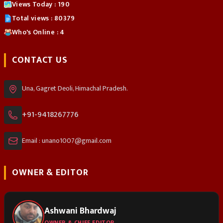
Views Today : 190
Total views : 80379
Who's Online : 4
CONTACT US
Una, Gagret Deoli, Himachal Pradesh.
+91-9418267776
Email : unano1007@gmail.com
OWNER & EDITOR
Ashwani Bhardwaj
OWNER & CHIEF EDITOR