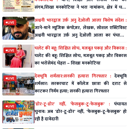
संगम,शिखा मनकोटिया ने भरा नामांकन, क्षेत्र में चर्चा
तेज
अश्वनी भारद्वाज उर्फ़ अनु देओली आला विशेष संदेश :
LIVE
जाने-माने म्यूजिक कंपोज़र, लेखक, सोशल एक्टिविस्ट
अश्वनी भारद्वाज उर्फ़ अनु देओली आला का पंचायती
राज पर विशे
चलेट की बहू: शिक्षित सोच, मजबूत पकड़ और विकास :
LIVE
चलेट की बहू: शिक्षित सोच, मजबूत पकड़ और विकास
का भरोसेमंद चेहरा – शिखा मनकोटिया
देवभूमि शर्मसार:सनकी हत्यारा गिरफ्तार :
देवभूमि
LIVE
शर्मसार: सरकाघाट में कॉलेज छात्रा की दराट से
काटकर निर्मम हत्या; सनकी हत्यारा गिरफ्तार
'डोर-टू-डोर' नहीं, 'फेसबुक-टू-फेसबुक' :
पंचायत
LIVE
चुनाव: अब 'डोर-टू-डोर' नहीं, 'फेसबुक-टू-फेसबुक' हो
रही है दावेदारी