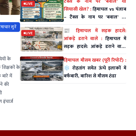
टैक्स के नाम पर 'बवाल' या
LIVE
सियासी खेल? :
हिमाचल vs पंजाब
– टैक्स के नाम पर 'बवाल' या
सियासी खेल?
माचार सुनें
📰 हिमाचल में सड़क हादसे:
LIVE
आंकड़े डराने वाले :
हिमाचल में
सड़क हादसे: आंकड़े डराने वाले,
लापरवाही सबसे बड़ा कारण
यों के
हिमाचल मौसम खबर (पूरी रिपोर्ट) :
 शिक्षकों के
❄️ रोहतांग समेत ऊंचे इलाकों में
बर्फबारी, बारिश से मौसम ठंडा
ारे में
ने की
ी
इंचार्ज