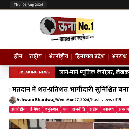
Thu, 06 Aug 2026
होम
|
राष्ट्रीय
|
अंतर्राष्ट्रीय
|
हिमाचल प्रदेश
|
अपराध
जाने-माने म्यूजिक कंपोज़र, लेखक
BREAKING NEWS
: मतदान में शत-प्रतिशत भागीदारी सुनिश्चित बन
Ashwani Bhardwaj
/
/
Post views : 319
Wed, Mar 27, 2024
अंतर्राष्ट्रीय
ई-पेपर
एजुकेशन
धर्म
राजनीति
राष्ट्रीय
स्वास्थ्य
अपरा