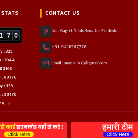
 STATS
CONTACT US
Una, Gagret Deoli, Himachal Pradesh.
1
7
0
+91-9418267776
y : 329
 : 2044
Email : unano1007@gmail.com
 80163
s : 80170
y : 329
s : 80170
e : 5