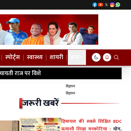
|
स्पोर्ट्स
|
स्वास्थ्य
|
शायरी
|
अन्य
ंचायती राज पर विशे
विज्ञापन
विज्ञापन
जरूरी खबरें
हिमाचल की सबसे शिक्षित BDC
प्रत्याशी शिखा मनकोटिया :
योग,