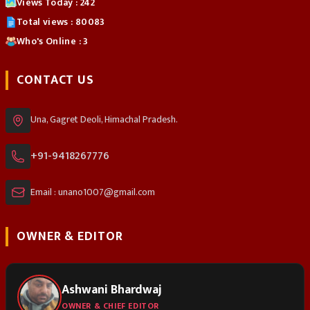
Views Today : 242
Total views : 80083
Who's Online : 3
CONTACT US
Una, Gagret Deoli, Himachal Pradesh.
+91-9418267776
Email : unano1007@gmail.com
OWNER & EDITOR
Ashwani Bhardwaj
OWNER & CHIEF EDITOR