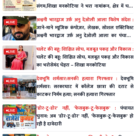
संगम,शिखा मनकोटिया ने भरा नामांकन, क्षेत्र में चर्चा
तेज
अश्वनी भारद्वाज उर्फ़ अनु देओली आला विशेष संदेश :
LIVE
जाने-माने म्यूजिक कंपोज़र, लेखक, सोशल एक्टिविस्ट
अश्वनी भारद्वाज उर्फ़ अनु देओली आला का पंचायती
राज पर विशे
चलेट की बहू: शिक्षित सोच, मजबूत पकड़ और विकास :
LIVE
चलेट की बहू: शिक्षित सोच, मजबूत पकड़ और विकास
का भरोसेमंद चेहरा – शिखा मनकोटिया
देवभूमि शर्मसार:सनकी हत्यारा गिरफ्तार :
देवभूमि
LIVE
शर्मसार: सरकाघाट में कॉलेज छात्रा की दराट से
काटकर निर्मम हत्या; सनकी हत्यारा गिरफ्तार
'डोर-टू-डोर' नहीं, 'फेसबुक-टू-फेसबुक' :
पंचायत
LIVE
चुनाव: अब 'डोर-टू-डोर' नहीं, 'फेसबुक-टू-फेसबुक' हो
रही है दावेदारी