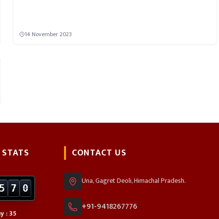
14 November 2023
 STATS
CONTACT US
Una, Gagret Deoli, Himachal Pradesh.
5
7
0
+91-9418267776
y : 35