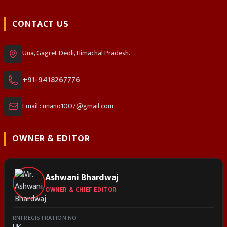
CONTACT US
Una, Gagret Deoli, Himachal Pradesh.
+91-9418267776
Email : unano1007@gmail.com
OWNER & EDITOR
Ashwani Bhardwaj
OWNER & CHIEF EDITOR
RNI REGISTRATION NO.
UK