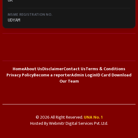
MSME REGISTRATION NO.
UDYAM
Home
About Us
Disclaimer
Contact Us
Terms & Conditions
Privacy Policy
Become a reporter
Admin Login
ID Card Download
Our Team
© 2026 All Right Reserved.
UNA No. 1
Hosted By
Webmitr Digital Services Pvt. Ltd.